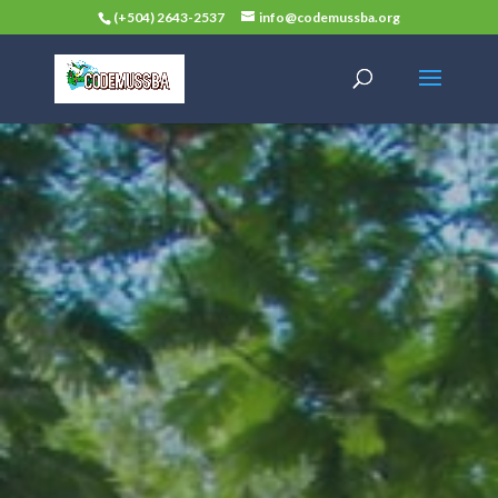
(+504) 2643-2537
info@codemussba.org