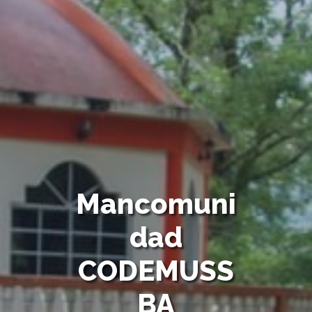
Mancomuni
dad
CODEMUSS
BA