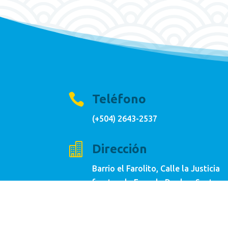

Teléfono
(+504) 2643-2537

Dirección
Barrio el Farolito, Calle la Justicia
frente a la Escuela Duplex, Santa
Barbara, Santa Barbara, Honduras,
C.A.