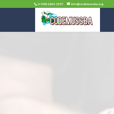
(+504) 2643-2537
info@codemussba.org