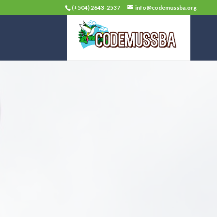
(+504) 2643-2537
info@codemussba.org