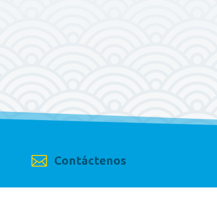

Contáctenos
ENVIAR UN MENSAJE